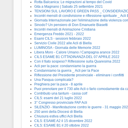
Rotta Balcanica: Le migrazioni al tempo del Covid
Gita a Magnano | Sabato 25 settembre 2021
TENSIONI SUL LAVORO E GREEN PASS _ CONSIDERAZI
Incontri mensili di condivisione e riflessione spirituale _ Acli 
Giornata Internazionale per l'eliminazione della violenza con
Sinodo? Un pensiero di Don Emanuele Biasetti
Incontri mensili di Animazione Cristiana
Emergenza Freddo 2021 - 2022
Esami CILS - sessioni febbraio 2022
Servizio Civile 2022 alle Acli di Biella
LUMINOSA - Giornata delle Memorie 2022
Libera Moro - Calore Umano / Campagna arance 2022
CILS ESAME B1 CITTADINANZA DEL 07 APRILE 2022
Con il fiato sospeso? Riflessione sulla Quaresima 2022
Acli per la pace: condanniamo la guerra
Condanniamo la guerra _ Acli per la Pace
Riflessione del Presidente provinciale - eliminare i conflitti
Una Pasqua complicata?
Preghiera per la pace - 8 aprile
Puoi prenotare per il 730 alle Acli o farlo comodamente da c
Contributo una tantum - cassa colf
CILS: esami del 21 luglio 2022
3° Congresso provinciale FAP Acli
SILENZIO - Manifestazione contro le guerre - 31 maggio 20
250 anni della Diocesi di Biella
Chiusura estiva uffici Acli Biella
CILS: ESAME A2 il 15 dicembre 2022
CILS: ESAME B1 il 20 ottobre 2022