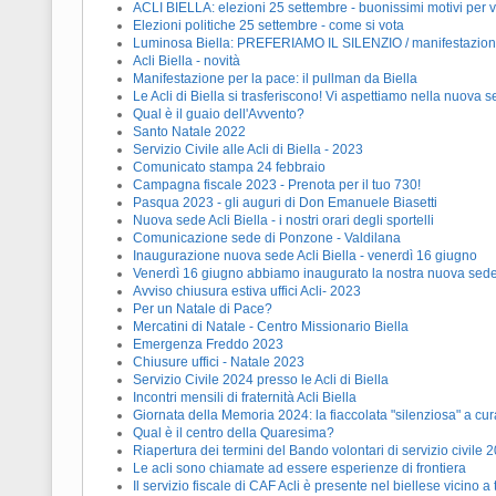
ACLI BIELLA: elezioni 25 settembre - buonissimi motivi per 
Elezioni politiche 25 settembre - come si vota
Luminosa Biella: PREFERIAMO IL SILENZIO / manifestazione 
Acli Biella - novità
Manifestazione per la pace: il pullman da Biella
Le Acli di Biella si trasferiscono! Vi aspettiamo nella nuova 
Qual è il guaio dell'Avvento?
Santo Natale 2022
Servizio Civile alle Acli di Biella - 2023
Comunicato stampa 24 febbraio
Campagna fiscale 2023 - Prenota per il tuo 730!
Pasqua 2023 - gli auguri di Don Emanuele Biasetti
Nuova sede Acli Biella - i nostri orari degli sportelli
Comunicazione sede di Ponzone - Valdilana
Inaugurazione nuova sede Acli Biella - venerdì 16 giugno
Venerdì 16 giugno abbiamo inaugurato la nostra nuova sede
Avviso chiusura estiva uffici Acli- 2023
Per un Natale di Pace?
Mercatini di Natale - Centro Missionario Biella
Emergenza Freddo 2023
Chiusure uffici - Natale 2023
Servizio Civile 2024 presso le Acli di Biella
Incontri mensili di fraternità Acli Biella
Giornata della Memoria 2024: la fiaccolata "silenziosa" a cu
Qual è il centro della Quaresima?
Riapertura dei termini del Bando volontari di servizio civile 
Le acli sono chiamate ad essere esperienze di frontiera
Il servizio fiscale di CAF Acli è presente nel biellese vicino a 