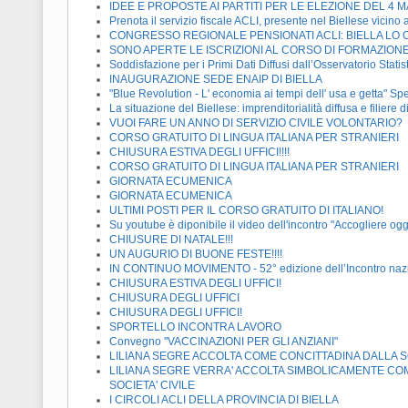
IDEE E PROPOSTE AI PARTITI PER LE ELEZIONE DEL 4 
Prenota il servizio fiscale ACLI, presente nel Biellese vicino a
CONGRESSO REGIONALE PENSIONATI ACLI: BIELLA LO OSP
SONO APERTE LE ISCRIZIONI AL CORSO DI FORMAZIONE 
Soddisfazione per i Primi Dati Diffusi dall’Osservatorio Stati
INAUGURAZIONE SEDE ENAIP DI BIELLA
"Blue Revolution - L' economia ai tempi dell' usa e getta" Spet
La situazione del Biellese: imprenditorialità diffusa e filiere 
VUOI FARE UN ANNO DI SERVIZIO CIVILE VOLONTARIO?
CORSO GRATUITO DI LINGUA ITALIANA PER STRANIERI
CHIUSURA ESTIVA DEGLI UFFICI!!!!
CORSO GRATUITO DI LINGUA ITALIANA PER STRANIERI
GIORNATA ECUMENICA
GIORNATA ECUMENICA
ULTIMI POSTI PER IL CORSO GRATUITO DI ITALIANO!
Su youtube è diponibile il video dell'incontro "Accogliere oggi
CHIUSURE DI NATALE!!!
UN AUGURIO DI BUONE FESTE!!!!
IN CONTINUO MOVIMENTO - 52° edizione dell’Incontro nazio
CHIUSURA ESTIVA DEGLI UFFICI!
CHIUSURA DEGLI UFFICI
CHIUSURA DEGLI UFFICI!
SPORTELLO INCONTRA LAVORO
Convegno "VACCINAZIONI PER GLI ANZIANI"
LILIANA SEGRE ACCOLTA COME CONCITTADINA DALLA SOC
LILIANA SEGRE VERRA' ACCOLTA SIMBOLICAMENTE COME
SOCIETA' CIVILE
I CIRCOLI ACLI DELLA PROVINCIA DI BIELLA