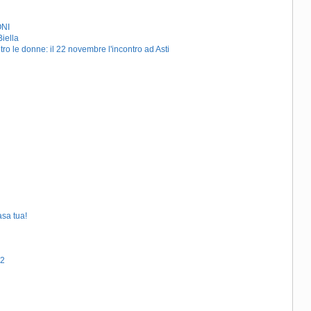
ONI
Biella
tro le donne: il 22 novembre l'incontro ad Asti
asa tua!
22