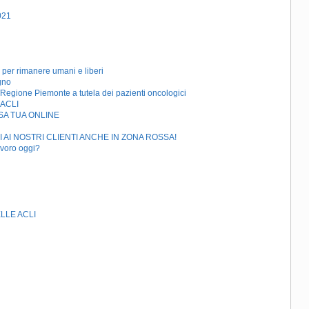
021
r rimanere umani e liberi
gno
Regione Piemonte a tutela dei pazienti oncologici
 ACLI
SA TUA ONLINE
I AI NOSTRI CLIENTI ANCHE IN ZONA ROSSA!
avoro oggi?
LLE ACLI