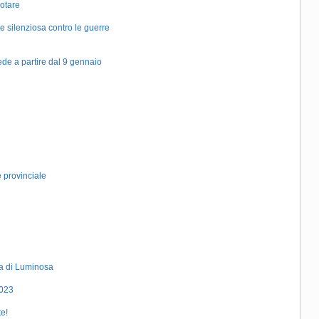
votare
silenziosa contro le guerre
sede a partire dal 9 gennaio
 provinciale
ra di Luminosa
2023
te!