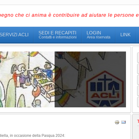
pegno che ci anima è contribuire ad aiutare le persone e 
SEDI E RECAPITI
LOGIN
SERVIZI ACLI
LINK
Contatti e informazioni
Area riservata
 Biella, in occasione della Pasqua 2024: