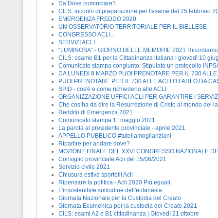
Da Dove cominciare?
CILS: incontri di preparazione per l'esame del 25 febbraio 2
EMERGENZA FREDDO 2020
UN OSSERVATORIO TERRITORIALE PER IL BIELLESE
CONGRESSO ACLI...
SERVIZI ACLI
“LUMINOSA” - GIORNO DELLE MEMORIE 2021 Ricordiamo pe
CILS: esame B1 per la Cittadinanza italiana | giovedì 10 giu
Comunicato stampa congiunto: Stipulato un protocollo INPS/
DA LUNEDI 8 MARZO PUOI PRENOTARE PER IL 730 ALLE
PUOI PRENOTARE PER IL 730 ALLE ACLI O FARLO DA CA
SPID - cos'è e come richiederlo alle ACLI
ORGANIZZAZIONE UFFICI ACLI PER GARANTIRE I SERVIZ
Che cos’ha da dire la Resurrezione di Cristo al mondo del l
Reddito di Emergenza 2021
Comunicato stampa 1° maggio 2021
La parola al presidente provinciale - aprile 2021
APPELLO PUBBLICO #tuteliamoglianziani
Ripartire per andare dove?
MOZIONE FINALE DEL XXVI CONGRESSO NAZIONALE DE
Consiglio provinciale Acli del 15/06/2021
Servizio civile 2021
Chiusura estiva sportelli Acli
Ripensare la politica - Acli 2020 Più eguali
L'insostenibile solitudine dell'eutanasia
Giornata Nazionale per la Custodia del Creato
Giornata Ecumenica per la custodia del Creato 2021
CILS: esami A2 e B1 cittadinanza | Giovedì 21 ottobre