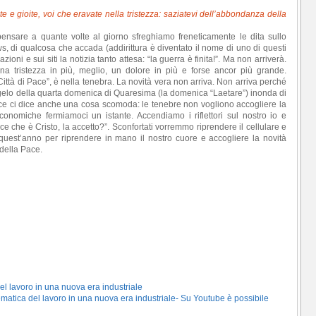
ate e gioite, voi che eravate nella tristezza: saziatevi dell’abbondanza della
pensare a quante volte al giorno sfreghiamo freneticamente le dita sullo
, di qualcosa che accada (addirittura è diventato il nome di uno di questi
ioni e sui siti la notizia tanto attesa: “la guerra è finita!”. Ma non arriverà.
a tristezza in più, meglio, un dolore in più e forse ancor più grande.
tà di Pace”, è nella tenebra. La novità vera non arriva. Non arriva perché
elo della quarta domenica di Quaresima (la domenica “Laetare”) inonda di
ce ci dice anche una cosa scomoda: le tenebre non vogliono accogliere la
conomiche fermiamoci un istante. Accendiamo i riflettori sul nostro io e
ce che è Cristo, la accetto?”. Sconfortati vorremmo riprendere il cellulare e
quest’anno per riprendere in mano il nostro cuore e accogliere la novità
della Pace.
 del lavoro in una nuova era industriale
a tematica del lavoro in una nuova era industriale- Su Youtube è possibile