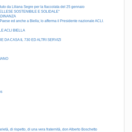
da Liliana Segre per la fiaccolata del 25 gennaio
BIELLESE SOSTENIBILE E SOLIDALE"
TADINANZA
l Paese ed anche a Biella; lo afferma il Presidente nazionale ACLI.
E ACLI BIELLA
E DA CASA IL 730 ED ALTRI SERVIZI
RMANO
us
ietà, di rispetto, di una vera fraternità, don Alberto Boschetto