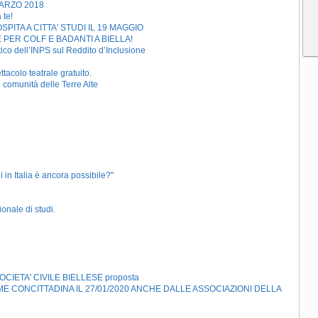
MARZO 2018
 te!
ITA A CITTA' STUDI IL 19 MAGGIO
PER COLF E BADANTI A BIELLA!
stico dell’INPS sul Reddito d’Inclusione
tacolo teatrale gratuito.
di comunità delle Terre Alte
 in Italia è ancora possibile?"
nale di studi.
IETA' CIVILE BIELLESE proposta
 CONCITTADINA IL 27/01/2020 ANCHE DALLE ASSOCIAZIONI DELLA