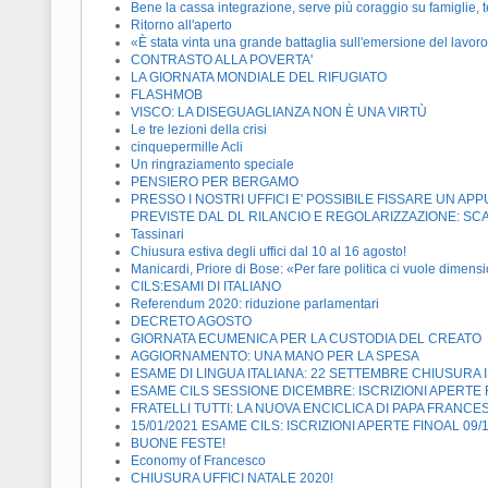
Bene la cassa integrazione, serve più coraggio su famiglie, t
Ritorno all'aperto
«È stata vinta una grande battaglia sull'emersione del lavor
CONTRASTO ALLA POVERTA'
LA GIORNATA MONDIALE DEL RIFUGIATO
FLASHMOB
VISCO: LA DISEGUAGLIANZA NON È UNA VIRTÙ
Le tre lezioni della crisi
cinquepermille Acli
Un ringraziamento speciale
PENSIERO PER BERGAMO
PRESSO I NOSTRI UFFICI E' POSSIBILE FISSARE UN 
PREVISTE DAL DL RILANCIO E REGOLARIZZAZIONE: SC
Tassinari
Chiusura estiva degli uffici dal 10 al 16 agosto!
Manicardi, Priore di Bose: «Per fare politica ci vuole dimensi
CILS:ESAMI DI ITALIANO
Referendum 2020: riduzione parlamentari
DECRETO AGOSTO
GIORNATA ECUMENICA PER LA CUSTODIA DEL CREATO
AGGIORNAMENTO: UNA MANO PER LA SPESA
ESAME DI LINGUA ITALIANA: 22 SETTEMBRE CHIUSURA I
ESAME CILS SESSIONE DICEMBRE: ISCRIZIONI APERTE F
FRATELLI TUTTI: LA NUOVA ENCICLICA DI PAPA FRANC
15/01/2021 ESAME CILS: ISCRIZIONI APERTE FINOAL 09/
BUONE FESTE!
Economy of Francesco
CHIUSURA UFFICI NATALE 2020!