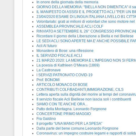
In onore della giornata della memoria
GIORNO DELLA MEMORIA: "BIELLA NON DIMENTICA"-il saluto 
IL MANIFESTO DI ASSISI E IL PROGETTO ACLI "PER UN 
23/04/2020:ESAME DI LINGUA ITALIANA LIVELLO B1 CIT
Volontariato: grati ai milioni di volontari che sono motore ne
ASSEMBLEA PROVINCIALE ACLI COLF
RINVIATO A SETTEMBRE IL 26° CONGRESSO PROVINCIAL
Ricordare il giorno della Liberazione a Biella e nel Biellese
LE SEDI ACLI SONO APERTE MA E' ANCHE POSSIBILE FAR
Acli Al futuro
Monastero di Bose: una riflessione
IL SERVIZIO FISCALE ACLI
21 MARZO 2020: LA MEMORIA E L'IMPEGNO NON SI FE
La poesia di Kathleen O’Meara (1869)
La Castronave
I SERVIZI PATRONATO COVID-19
Prof. BONOMI
ARTICOLO MONACO DI BOSE
CONTRIBUTI COLF/BADANTI,IMMIGRAZIONE, CILS
Lettera aperta sulla dignità del morire ai tempi del coronavir
Il servizio fiscale Acli Biellese non lascia soli i contribuenti
SIAMO CON TE ANCHE ORA...
Patto della Montagna. Leonardo Forgnone
CONCERTONE PRIMO MAGGIO
Fra Galdino
Il progetto “UNA MANO PER LA SPESA”
Dalla parte del bene comune.Leonardo Forgnone
Coronavirus: un impegno costruire legami e rapporti di solidar