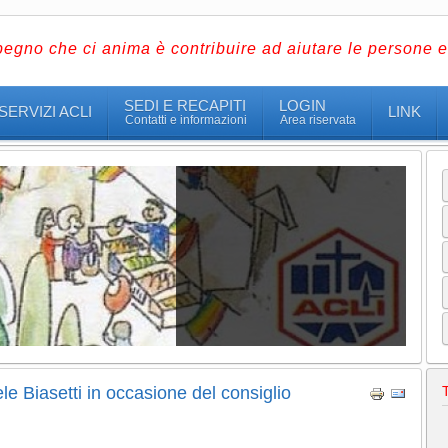
pegno che ci anima è contribuire ad aiutare le persone e 
SEDI E RECAPITI
LOGIN
SERVIZI ACLI
LINK
Contatti e informazioni
Area riservata
le Biasetti in occasione del consiglio