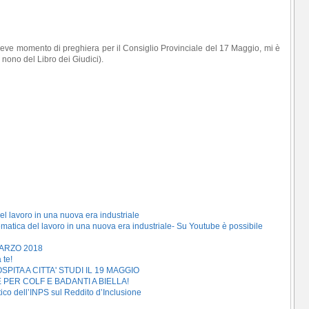
ve momento di preghiera per il Consiglio Provinciale del 17 Maggio, mi è
nono del Libro dei Giudici).
 del lavoro in una nuova era industriale
a tematica del lavoro in una nuova era industriale- Su Youtube è possibile
MARZO 2018
 te!
ITA A CITTA' STUDI IL 19 MAGGIO
PER COLF E BADANTI A BIELLA!
stico dell’INPS sul Reddito d’Inclusione