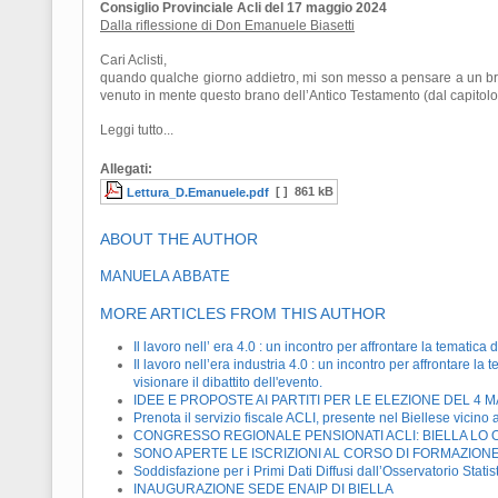
Consiglio Provinciale Acli del 17 maggio 2024
Dalla riflessione di Don Emanuele Biasetti
Cari Aclisti,
quando qualche giorno addietro, mi son messo a pensare a un bre
venuto in mente questo brano dell’Antico Testamento (dal capitolo 
Leggi tutto...
Allegati:
[ ]
861 kB
Lettura_D.Emanuele.pdf
ABOUT THE AUTHOR
MANUELA ABBATE
MORE ARTICLES FROM THIS AUTHOR
Il lavoro nell’ era 4.0 : un incontro per affrontare la tematica
Il lavoro nell’era industria 4.0 : un incontro per affrontare l
visionare il dibattito dell'evento.
IDEE E PROPOSTE AI PARTITI PER LE ELEZIONE DEL 4 
Prenota il servizio fiscale ACLI, presente nel Biellese vicino a
CONGRESSO REGIONALE PENSIONATI ACLI: BIELLA LO OSP
SONO APERTE LE ISCRIZIONI AL CORSO DI FORMAZIONE 
Soddisfazione per i Primi Dati Diffusi dall’Osservatorio Stati
INAUGURAZIONE SEDE ENAIP DI BIELLA