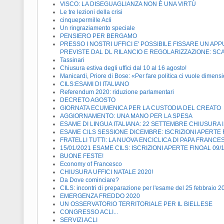
VISCO: LA DISEGUAGLIANZA NON È UNA VIRTÙ
Le tre lezioni della crisi
cinquepermille Acli
Un ringraziamento speciale
PENSIERO PER BERGAMO
PRESSO I NOSTRI UFFICI E' POSSIBILE FISSARE UN 
PREVISTE DAL DL RILANCIO E REGOLARIZZAZIONE: SC
Tassinari
Chiusura estiva degli uffici dal 10 al 16 agosto!
Manicardi, Priore di Bose: «Per fare politica ci vuole dimensi
CILS:ESAMI DI ITALIANO
Referendum 2020: riduzione parlamentari
DECRETO AGOSTO
GIORNATA ECUMENICA PER LA CUSTODIA DEL CREATO
AGGIORNAMENTO: UNA MANO PER LA SPESA
ESAME DI LINGUA ITALIANA: 22 SETTEMBRE CHIUSURA I
ESAME CILS SESSIONE DICEMBRE: ISCRIZIONI APERTE F
FRATELLI TUTTI: LA NUOVA ENCICLICA DI PAPA FRANC
15/01/2021 ESAME CILS: ISCRIZIONI APERTE FINOAL 09/
BUONE FESTE!
Economy of Francesco
CHIUSURA UFFICI NATALE 2020!
Da Dove cominciare?
CILS: incontri di preparazione per l'esame del 25 febbraio 2
EMERGENZA FREDDO 2020
UN OSSERVATORIO TERRITORIALE PER IL BIELLESE
CONGRESSO ACLI...
SERVIZI ACLI