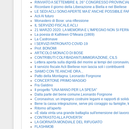
RINVIATO A SETTEMBRE IL 26° CONGRESSO PROVINCIAL
Ricordare il giorno della Liberazione a Biella e nel Biellese
LE SEDI ACLI SONO APERTE MA E' ANCHE POSSIBILE FAR
Acli Al futuro
Monastero di Bose: una riflessione
IL SERVIZIO FISCALE ACLI
21 MARZO 2020: LA MEMORIA E L'IMPEGNO NON SI FE
La poesia di Kathleen O’Meara (1869)
La Castronave
I SERVIZI PATRONATO COVID-19
Prof. BONOMI
ARTICOLO MONACO DI BOSE
CONTRIBUTI COLF/BADANTI,IMMIGRAZIONE, CILS
Lettera aperta sulla dignità del morire ai tempi del coronavir
Il servizio fiscale Acli Biellese non lascia soli i contribuenti
SIAMO CON TE ANCHE ORA...
Patto della Montagna. Leonardo Forgnone
CONCERTONE PRIMO MAGGIO
Fra Galdino
Il progetto “UNA MANO PER LA SPESA”
Dalla parte del bene comune.Leonardo Forgnone
Coronavirus: un impegno costruire legami e rapporti di solidar
Bene la cassa integrazione, serve più coraggio su famiglie, t
Ritorno all'aperto
«È stata vinta una grande battaglia sull'emersione del lavor
CONTRASTO ALLA POVERTA'
LA GIORNATA MONDIALE DEL RIFUGIATO
FLASHMOB