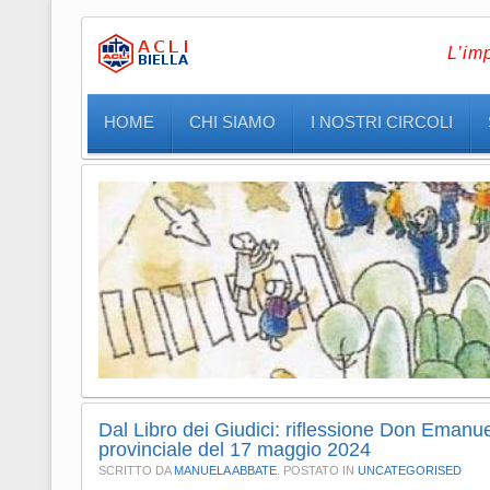
L’im
HOME
CHI SIAMO
I NOSTRI CIRCOLI
Dal Libro dei Giudici: riflessione Don Emanue
provinciale del 17 maggio 2024
SCRITTO DA
MANUELA ABBATE
. POSTATO IN
UNCATEGORISED