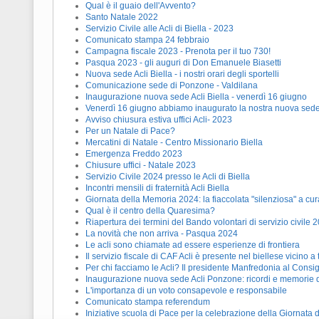
Qual è il guaio dell'Avvento?
Santo Natale 2022
Servizio Civile alle Acli di Biella - 2023
Comunicato stampa 24 febbraio
Campagna fiscale 2023 - Prenota per il tuo 730!
Pasqua 2023 - gli auguri di Don Emanuele Biasetti
Nuova sede Acli Biella - i nostri orari degli sportelli
Comunicazione sede di Ponzone - Valdilana
Inaugurazione nuova sede Acli Biella - venerdì 16 giugno
Venerdì 16 giugno abbiamo inaugurato la nostra nuova sede
Avviso chiusura estiva uffici Acli- 2023
Per un Natale di Pace?
Mercatini di Natale - Centro Missionario Biella
Emergenza Freddo 2023
Chiusure uffici - Natale 2023
Servizio Civile 2024 presso le Acli di Biella
Incontri mensili di fraternità Acli Biella
Giornata della Memoria 2024: la fiaccolata "silenziosa" a cu
Qual è il centro della Quaresima?
Riapertura dei termini del Bando volontari di servizio civile 
La novità che non arriva - Pasqua 2024
Le acli sono chiamate ad essere esperienze di frontiera
Il servizio fiscale di CAF Acli è presente nel biellese vicino a 
Per chi facciamo le Acli? Il presidente Manfredonia al Consigl
Inaugurazione nuova sede Acli Ponzone: ricordi e memorie 
L'importanza di un voto consapevole e responsabile
Comunicato stampa referendum
Iniziative scuola di Pace per la celebrazione della Giornata