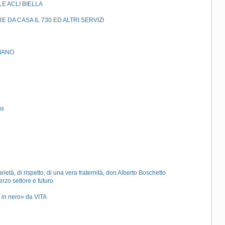
E ACLI BIELLA
E DA CASA IL 730 ED ALTRI SERVIZI
RMANO
us
ietà, di rispetto, di una vera fraternità, don Alberto Boschetto
erzo settore e futuro
o in nero» da VITA