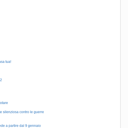
asa tua!
22
votare
silenziosa contro le guerre
sede a partire dal 9 gennaio