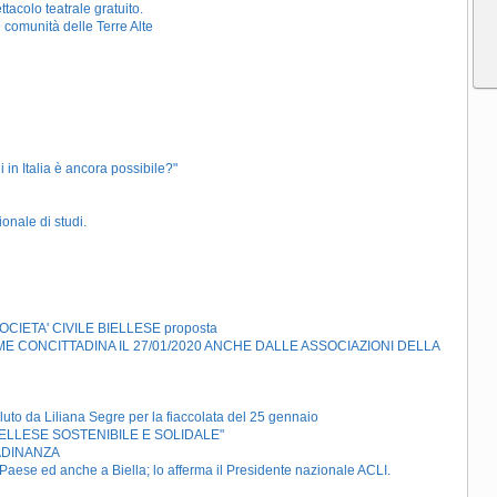
tacolo teatrale gratuito.
di comunità delle Terre Alte
 in Italia è ancora possibile?"
nale di studi.
IETA' CIVILE BIELLESE proposta
 CONCITTADINA IL 27/01/2020 ANCHE DALLE ASSOCIAZIONI DELLA
da Liliana Segre per la fiaccolata del 25 gennaio
BIELLESE SOSTENIBILE E SOLIDALE"
TADINANZA
l Paese ed anche a Biella; lo afferma il Presidente nazionale ACLI.