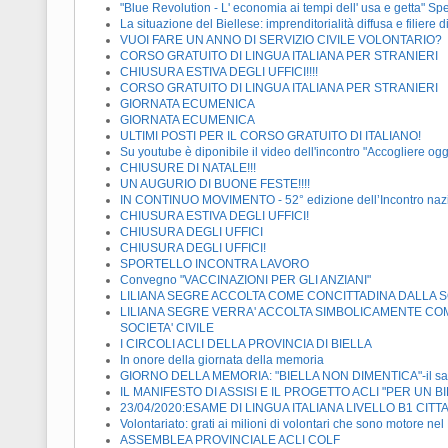
"Blue Revolution - L' economia ai tempi dell' usa e getta" Spet
La situazione del Biellese: imprenditorialità diffusa e filiere 
VUOI FARE UN ANNO DI SERVIZIO CIVILE VOLONTARIO?
CORSO GRATUITO DI LINGUA ITALIANA PER STRANIERI
CHIUSURA ESTIVA DEGLI UFFICI!!!!
CORSO GRATUITO DI LINGUA ITALIANA PER STRANIERI
GIORNATA ECUMENICA
GIORNATA ECUMENICA
ULTIMI POSTI PER IL CORSO GRATUITO DI ITALIANO!
Su youtube è diponibile il video dell'incontro "Accogliere oggi
CHIUSURE DI NATALE!!!
UN AUGURIO DI BUONE FESTE!!!!
IN CONTINUO MOVIMENTO - 52° edizione dell’Incontro nazio
CHIUSURA ESTIVA DEGLI UFFICI!
CHIUSURA DEGLI UFFICI
CHIUSURA DEGLI UFFICI!
SPORTELLO INCONTRA LAVORO
Convegno "VACCINAZIONI PER GLI ANZIANI"
LILIANA SEGRE ACCOLTA COME CONCITTADINA DALLA SOC
LILIANA SEGRE VERRA' ACCOLTA SIMBOLICAMENTE COME
SOCIETA' CIVILE
I CIRCOLI ACLI DELLA PROVINCIA DI BIELLA
In onore della giornata della memoria
GIORNO DELLA MEMORIA: "BIELLA NON DIMENTICA"-il saluto 
IL MANIFESTO DI ASSISI E IL PROGETTO ACLI "PER UN 
23/04/2020:ESAME DI LINGUA ITALIANA LIVELLO B1 CIT
Volontariato: grati ai milioni di volontari che sono motore ne
ASSEMBLEA PROVINCIALE ACLI COLF