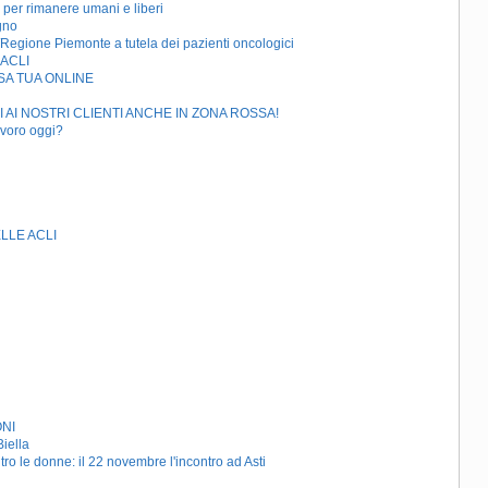
r rimanere umani e liberi
gno
Regione Piemonte a tutela dei pazienti oncologici
 ACLI
SA TUA ONLINE
I AI NOSTRI CLIENTI ANCHE IN ZONA ROSSA!
avoro oggi?
LLE ACLI
ONI
Biella
tro le donne: il 22 novembre l'incontro ad Asti