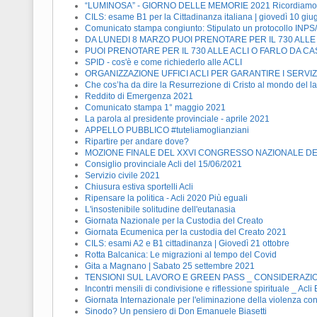
“LUMINOSA” - GIORNO DELLE MEMORIE 2021 Ricordiamo pe
CILS: esame B1 per la Cittadinanza italiana | giovedì 10 giu
Comunicato stampa congiunto: Stipulato un protocollo INPS/
DA LUNEDI 8 MARZO PUOI PRENOTARE PER IL 730 ALLE
PUOI PRENOTARE PER IL 730 ALLE ACLI O FARLO DA CA
SPID - cos'è e come richiederlo alle ACLI
ORGANIZZAZIONE UFFICI ACLI PER GARANTIRE I SERVIZ
Che cos’ha da dire la Resurrezione di Cristo al mondo del l
Reddito di Emergenza 2021
Comunicato stampa 1° maggio 2021
La parola al presidente provinciale - aprile 2021
APPELLO PUBBLICO #tuteliamoglianziani
Ripartire per andare dove?
MOZIONE FINALE DEL XXVI CONGRESSO NAZIONALE DE
Consiglio provinciale Acli del 15/06/2021
Servizio civile 2021
Chiusura estiva sportelli Acli
Ripensare la politica - Acli 2020 Più eguali
L'insostenibile solitudine dell'eutanasia
Giornata Nazionale per la Custodia del Creato
Giornata Ecumenica per la custodia del Creato 2021
CILS: esami A2 e B1 cittadinanza | Giovedì 21 ottobre
Rotta Balcanica: Le migrazioni al tempo del Covid
Gita a Magnano | Sabato 25 settembre 2021
TENSIONI SUL LAVORO E GREEN PASS _ CONSIDERAZI
Incontri mensili di condivisione e riflessione spirituale _ Acli 
Giornata Internazionale per l'eliminazione della violenza con
Sinodo? Un pensiero di Don Emanuele Biasetti