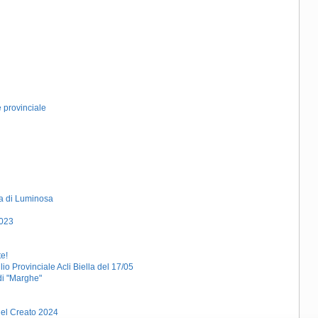
 provinciale
ra di Luminosa
2023
te!
io Provinciale Acli Biella del 17/05
di "Marghe"
 del Creato 2024