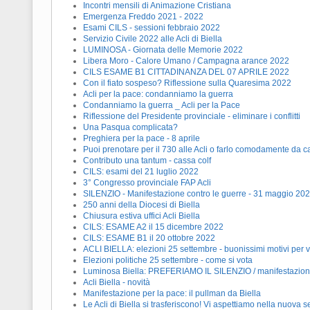
Incontri mensili di Animazione Cristiana
Emergenza Freddo 2021 - 2022
Esami CILS - sessioni febbraio 2022
Servizio Civile 2022 alle Acli di Biella
LUMINOSA - Giornata delle Memorie 2022
Libera Moro - Calore Umano / Campagna arance 2022
CILS ESAME B1 CITTADINANZA DEL 07 APRILE 2022
Con il fiato sospeso? Riflessione sulla Quaresima 2022
Acli per la pace: condanniamo la guerra
Condanniamo la guerra _ Acli per la Pace
Riflessione del Presidente provinciale - eliminare i conflitti
Una Pasqua complicata?
Preghiera per la pace - 8 aprile
Puoi prenotare per il 730 alle Acli o farlo comodamente da c
Contributo una tantum - cassa colf
CILS: esami del 21 luglio 2022
3° Congresso provinciale FAP Acli
SILENZIO - Manifestazione contro le guerre - 31 maggio 20
250 anni della Diocesi di Biella
Chiusura estiva uffici Acli Biella
CILS: ESAME A2 il 15 dicembre 2022
CILS: ESAME B1 il 20 ottobre 2022
ACLI BIELLA: elezioni 25 settembre - buonissimi motivi per 
Elezioni politiche 25 settembre - come si vota
Luminosa Biella: PREFERIAMO IL SILENZIO / manifestazione 
Acli Biella - novità
Manifestazione per la pace: il pullman da Biella
Le Acli di Biella si trasferiscono! Vi aspettiamo nella nuova 