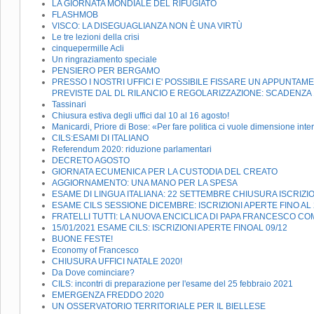
LA GIORNATA MONDIALE DEL RIFUGIATO
FLASHMOB
VISCO: LA DISEGUAGLIANZA NON È UNA VIRTÙ
Le tre lezioni della crisi
cinquepermille Acli
Un ringraziamento speciale
PENSIERO PER BERGAMO
PRESSO I NOSTRI UFFICI E' POSSIBILE FISSARE UN APPUNTA
PREVISTE DAL DL RILANCIO E REGOLARIZZAZIONE: SCADENZA
Tassinari
Chiusura estiva degli uffici dal 10 al 16 agosto!
Manicardi, Priore di Bose: «Per fare politica ci vuole dimensione inte
CILS:ESAMI DI ITALIANO
Referendum 2020: riduzione parlamentari
DECRETO AGOSTO
GIORNATA ECUMENICA PER LA CUSTODIA DEL CREATO
AGGIORNAMENTO: UNA MANO PER LA SPESA
ESAME DI LINGUA ITALIANA: 22 SETTEMBRE CHIUSURA ISCRIZIO
ESAME CILS SESSIONE DICEMBRE: ISCRIZIONI APERTE FINO AL 
FRATELLI TUTTI: LA NUOVA ENCICLICA DI PAPA FRANCESCO CO
15/01/2021 ESAME CILS: ISCRIZIONI APERTE FINOAL 09/12
BUONE FESTE!
Economy of Francesco
CHIUSURA UFFICI NATALE 2020!
Da Dove cominciare?
CILS: incontri di preparazione per l'esame del 25 febbraio 2021
EMERGENZA FREDDO 2020
UN OSSERVATORIO TERRITORIALE PER IL BIELLESE