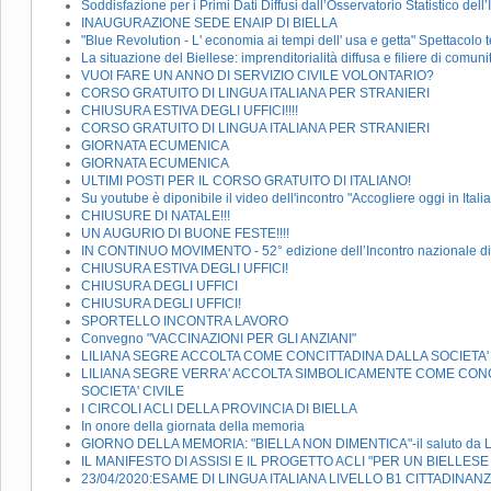
Soddisfazione per i Primi Dati Diffusi dall’Osservatorio Statistico del
INAUGURAZIONE SEDE ENAIP DI BIELLA
"Blue Revolution - L' economia ai tempi dell' usa e getta" Spettacolo te
La situazione del Biellese: imprenditorialità diffusa e filiere di comuni
VUOI FARE UN ANNO DI SERVIZIO CIVILE VOLONTARIO?
CORSO GRATUITO DI LINGUA ITALIANA PER STRANIERI
CHIUSURA ESTIVA DEGLI UFFICI!!!!
CORSO GRATUITO DI LINGUA ITALIANA PER STRANIERI
GIORNATA ECUMENICA
GIORNATA ECUMENICA
ULTIMI POSTI PER IL CORSO GRATUITO DI ITALIANO!
Su youtube è diponibile il video dell'incontro "Accogliere oggi in Itali
CHIUSURE DI NATALE!!!
UN AUGURIO DI BUONE FESTE!!!!
IN CONTINUO MOVIMENTO - 52° edizione dell’Incontro nazionale di 
CHIUSURA ESTIVA DEGLI UFFICI!
CHIUSURA DEGLI UFFICI
CHIUSURA DEGLI UFFICI!
SPORTELLO INCONTRA LAVORO
Convegno "VACCINAZIONI PER GLI ANZIANI"
LILIANA SEGRE ACCOLTA COME CONCITTADINA DALLA SOCIETA' C
LILIANA SEGRE VERRA' ACCOLTA SIMBOLICAMENTE COME CONCI
SOCIETA' CIVILE
I CIRCOLI ACLI DELLA PROVINCIA DI BIELLA
In onore della giornata della memoria
GIORNO DELLA MEMORIA: "BIELLA NON DIMENTICA"-il saluto da Lilia
IL MANIFESTO DI ASSISI E IL PROGETTO ACLI "PER UN BIELLES
23/04/2020:ESAME DI LINGUA ITALIANA LIVELLO B1 CITTADINAN