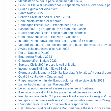
Manifestazione per la pace: il pullman da Biella
Le Acli di Biella si trasferiscono! Vi aspettiamo nella nuova sede a pa
Qual è il guaio dell'Avvento?
Santo Natale 2022
Servizio Civile alle Acli di Biella - 2023
Comunicato stampa 24 febbraio
Campagna fiscale 2023 - Prenota per il tuo 730!
Pasqua 2023 - gli auguri di Don Emanuele Biasetti
Nuova sede Acli Biella - i nostri orari degli sportelli
Comunicazione sede di Ponzone - Valdilana
Inaugurazione nuova sede Acli Biella - venerdì 16 giugno
Venerdì 16 giugno abbiamo inaugurato la nostra nuova sede provinc
Avviso chiusura estiva uffici Acli- 2023
Per un Natale di Pace?
Emergenza Freddo 2023
Chiusure uffici - Natale 2023
Servizio Civile 2024 presso le Acli di Biella
Incontri mensili di fraternità Acli Biella
Giornata della Memoria 2024: la fiaccolata "silenziosa" a cura di Lu
Qual è il centro della Quaresima?
Riapertura dei termini del Bando volontari di servizio civile 2023
La novità che non arriva - Pasqua 2024
Le acli sono chiamate ad essere esperienze di frontiera
Il servizio fiscale di CAF Acli è presente nel biellese vicino a te!
Per chi facciamo le Acli? Il presidente Manfredonia al Consiglio Provin
Inaugurazione nuova sede Acli Ponzone: ricordi e memorie di "Marg
L'importanza di un voto consapevole e responsabile
Dal Libro dei Giudici: riflessione Don Emanuele Biasetti in occasion