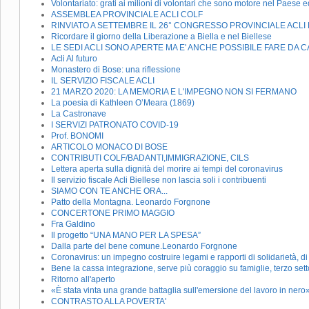
Volontariato: grati ai milioni di volontari che sono motore nel Paese 
ASSEMBLEA PROVINCIALE ACLI COLF
RINVIATO A SETTEMBRE IL 26° CONGRESSO PROVINCIALE ACLI 
Ricordare il giorno della Liberazione a Biella e nel Biellese
LE SEDI ACLI SONO APERTE MA E' ANCHE POSSIBILE FARE DA CAS
Acli Al futuro
Monastero di Bose: una riflessione
IL SERVIZIO FISCALE ACLI
21 MARZO 2020: LA MEMORIA E L'IMPEGNO NON SI FERMANO
La poesia di Kathleen O’Meara (1869)
La Castronave
I SERVIZI PATRONATO COVID-19
Prof. BONOMI
ARTICOLO MONACO DI BOSE
CONTRIBUTI COLF/BADANTI,IMMIGRAZIONE, CILS
Lettera aperta sulla dignità del morire ai tempi del coronavirus
Il servizio fiscale Acli Biellese non lascia soli i contribuenti
SIAMO CON TE ANCHE ORA...
Patto della Montagna. Leonardo Forgnone
CONCERTONE PRIMO MAGGIO
Fra Galdino
Il progetto “UNA MANO PER LA SPESA”
Dalla parte del bene comune.Leonardo Forgnone
Coronavirus: un impegno costruire legami e rapporti di solidarietà, di 
Bene la cassa integrazione, serve più coraggio su famiglie, terzo sett
Ritorno all'aperto
«È stata vinta una grande battaglia sull'emersione del lavoro in nero
CONTRASTO ALLA POVERTA'