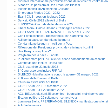
Giornata Internazionale per l'eliminazione della violenza contro le do
Sinodo? Un pensiero di Don Emanuele Biasetti
Incontri mensili di Animazione Cristiana
Emergenza Freddo 2021 - 2022
Esami CILS - sessioni febbraio 2022
Servizio Civile 2022 alle Acli di Biella
LUMINOSA - Giornata delle Memorie 2022
Libera Moro - Calore Umano / Campagna arance 2022
CILS ESAME B1 CITTADINANZA DEL 07 APRILE 2022
Con il fiato sospeso? Riflessione sulla Quaresima 2022
Acli per la pace: condanniamo la guerra
Condanniamo la guerra _ Acli per la Pace
Riflessione del Presidente provinciale - eliminare i conflitti
Una Pasqua complicata?
Preghiera per la pace - 8 aprile
Puoi prenotare per il 730 alle Acli o farlo comodamente da casa tua!
Contributo una tantum - cassa colf
CILS: esami del 21 luglio 2022
3° Congresso provinciale FAP Acli
SILENZIO - Manifestazione contro le guerre - 31 maggio 2022
250 anni della Diocesi di Biella
Chiusura estiva uffici Acli Biella
CILS: ESAME A2 il 15 dicembre 2022
CILS: ESAME B1 il 20 ottobre 2022
ACLI BIELLA: elezioni 25 settembre - buonissimi motivi per votare
Elezioni politiche 25 settembre - come si vota
Luminosa Biella: PREFERIAMO IL SILENZIO / manifestazione silenzio
Acli Biella - novità