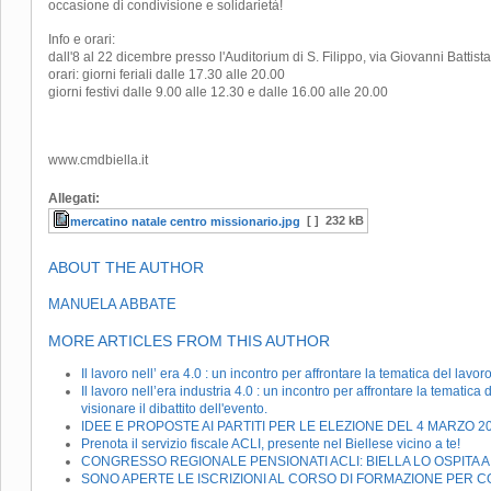
occasione di condivisione e solidarietà!
Info e orari:
dall'8 al 22 dicembre presso l'Auditorium di S. Filippo, via Giovanni Battista
orari: giorni feriali dalle 17.30 alle 20.00
giorni festivi dalle 9.00 alle 12.30 e dalle 16.00 alle 20.00
www.cmdbiella.it
Allegati:
[ ]
232 kB
mercatino natale centro missionario.jpg
ABOUT THE AUTHOR
MANUELA ABBATE
MORE ARTICLES FROM THIS AUTHOR
Il lavoro nell’ era 4.0 : un incontro per affrontare la tematica del lavo
Il lavoro nell’era industria 4.0 : un incontro per affrontare la tematic
visionare il dibattito dell'evento.
IDEE E PROPOSTE AI PARTITI PER LE ELEZIONE DEL 4 MARZO 2
Prenota il servizio fiscale ACLI, presente nel Biellese vicino a te!
CONGRESSO REGIONALE PENSIONATI ACLI: BIELLA LO OSPITA A C
SONO APERTE LE ISCRIZIONI AL CORSO DI FORMAZIONE PER CO