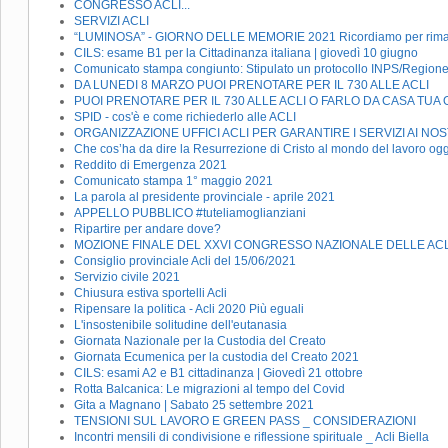
CONGRESSO ACLI...
SERVIZI ACLI
“LUMINOSA” - GIORNO DELLE MEMORIE 2021 Ricordiamo per rimane
CILS: esame B1 per la Cittadinanza italiana | giovedì 10 giugno
Comunicato stampa congiunto: Stipulato un protocollo INPS/Regione 
DA LUNEDI 8 MARZO PUOI PRENOTARE PER IL 730 ALLE ACLI
PUOI PRENOTARE PER IL 730 ALLE ACLI O FARLO DA CASA TUA 
SPID - cos'è e come richiederlo alle ACLI
ORGANIZZAZIONE UFFICI ACLI PER GARANTIRE I SERVIZI AI NO
Che cos’ha da dire la Resurrezione di Cristo al mondo del lavoro og
Reddito di Emergenza 2021
Comunicato stampa 1° maggio 2021
La parola al presidente provinciale - aprile 2021
APPELLO PUBBLICO #tuteliamoglianziani
Ripartire per andare dove?
MOZIONE FINALE DEL XXVI CONGRESSO NAZIONALE DELLE ACL
Consiglio provinciale Acli del 15/06/2021
Servizio civile 2021
Chiusura estiva sportelli Acli
Ripensare la politica - Acli 2020 Più eguali
L'insostenibile solitudine dell'eutanasia
Giornata Nazionale per la Custodia del Creato
Giornata Ecumenica per la custodia del Creato 2021
CILS: esami A2 e B1 cittadinanza | Giovedì 21 ottobre
Rotta Balcanica: Le migrazioni al tempo del Covid
Gita a Magnano | Sabato 25 settembre 2021
TENSIONI SUL LAVORO E GREEN PASS _ CONSIDERAZIONI
Incontri mensili di condivisione e riflessione spirituale _ Acli Biella