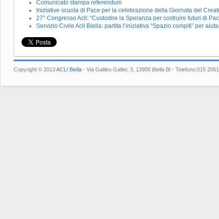
Comunicato stampa referendum
Iniziative scuola di Pace per la celebrazione della Giornata del Crea
27° Congresso Acli: “Custodire la Speranza per costruire futuri di Pa
Servizio Civile Acli Biella: partita l’iniziativa “Spazio compiti” per aiu
Copyright © 2013
ACLI Biella
- Via Galileo Galilei, 3, 13900 Biella BI - Telefono:015 2