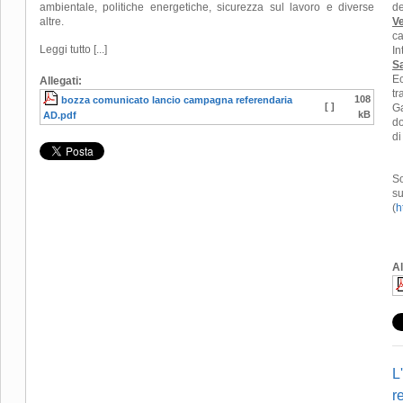
ambientale, politiche energetiche, sicurezza sul lavoro e diverse
de
altre.
V
ca
Leggi tutto [...]
In
S
Ec
Allegati:
tr
108
bozza comunicato lancio campagna referendaria
[ ]
Ga
kB
AD.pdf
do
di
So
su
(
h
Al
L
r