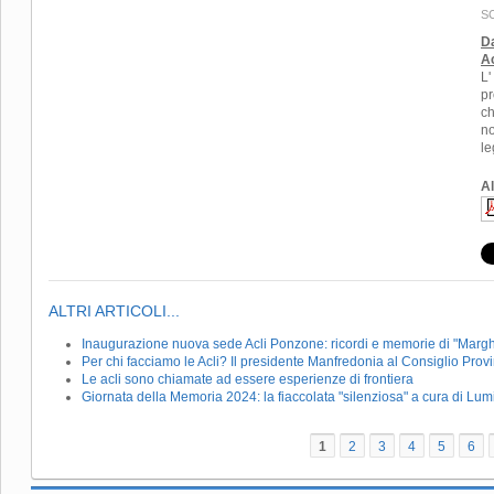
S
Da
Ac
L'
pr
ch
no
le
Al
ALTRI ARTICOLI...
Inaugurazione nuova sede Acli Ponzone: ricordi e memorie di "Marg
Per chi facciamo le Acli? Il presidente Manfredonia al Consiglio Provin
Le acli sono chiamate ad essere esperienze di frontiera
Giornata della Memoria 2024: la fiaccolata "silenziosa" a cura di Lu
1
2
3
4
5
6