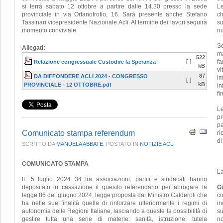
si terrà sabato 12 ottobre a partire dalle 14.30 presso la sede
Le
provinciale in via Orfanotrofio, 16. Sarà presente anche Stefano
ch
Tassinari vicepresidente Nazionale Acli. Al termine dei lavori seguirà
su
momento conviviale.
nu
Sc
Allegati:
ma
522
[ ]
fa
Relazione congressuale Custodire la Speranza
kB
vi
87
DA DIFFONDERE ACLI 2024 - CONGRESSO
im
[ ]
kB
PROVINCIALE - 12 OTTOBRE.pdf
in
fi
Le
pr
pa
Comunicato stampa referendum
ri
di
SCRITTO DA
MANUELA ABBATE
. POSTATO IN
NOTIZIE ACLI
COMUNICATO STAMPA
La
IL 5 luglio 2024 34 tra associazioni, partiti e sindacati hanno
depositato in cassazione il quesito referendario per abrogare la
G
legge 86 del giugno 2024, legge proposta dal Ministro Calderoli che
co
ha nelle sue finalità quella di rinforzare ulteriormente i regimi di
in
autonomia delle Regioni Italiane, lasciando a queste la possibilità di
su
gestire tutta una serie di materie: sanità, istruzione, tutela
no