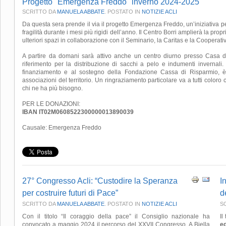
Progetto "Emergenza Freddo" inverno 2024-2025
SCRITTO DA
MANUELA ABBATE
. POSTATO IN
NOTIZIE ACLI
Da questa sera prende il via il progetto Emergenza Freddo, un’iniziativa pe
fragilità durante i mesi più rigidi dell’anno. Il Centro Borri amplierà la prop
ulteriori spazi in collaborazione con il Seminario, la Caritas e la Cooperati
A partire da domani sarà attivo anche un centro diurno presso Casa dei
riferimento per la distribuzione di sacchi a pelo e indumenti invernali. I
finanziamento e al sostegno della Fondazione Cassa di Risparmio, è f
associazioni del territorio. Un ringraziamento particolare va a tutti color
chi ne ha più bisogno.
PER LE DONAZIONI:
IBAN IT02M0608522300000013890039
Causale: Emergenza Freddo
27° Congresso Acli: “Custodire la Speranza
I
per costruire futuri di Pace”
d
SCRITTO DA
MANUELA ABBATE
. POSTATO IN
NOTIZIE ACLI
S
Con il titolo “Il coraggio della pace” il Consiglio nazionale ha
Il
convocato a maggio 2024 il percorso del XXVII Congresso. A Biella
ed