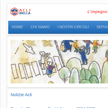
L’impegno 
HOME
CHI SIAMO
I NOSTRI CIRCOLI
SERVIZ
Notizie Acli