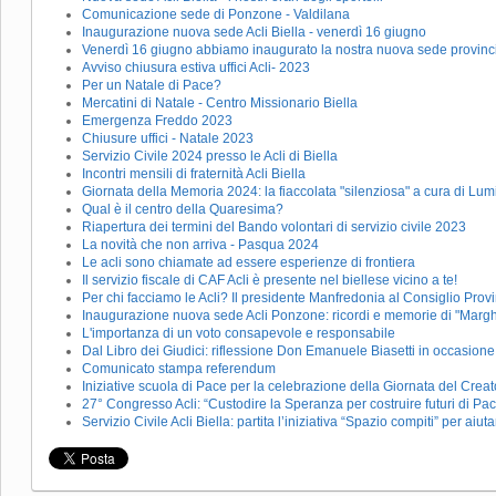
Comunicazione sede di Ponzone - Valdilana
Inaugurazione nuova sede Acli Biella - venerdì 16 giugno
Venerdì 16 giugno abbiamo inaugurato la nostra nuova sede provinc
Avviso chiusura estiva uffici Acli- 2023
Per un Natale di Pace?
Mercatini di Natale - Centro Missionario Biella
Emergenza Freddo 2023
Chiusure uffici - Natale 2023
Servizio Civile 2024 presso le Acli di Biella
Incontri mensili di fraternità Acli Biella
Giornata della Memoria 2024: la fiaccolata "silenziosa" a cura di Lu
Qual è il centro della Quaresima?
Riapertura dei termini del Bando volontari di servizio civile 2023
La novità che non arriva - Pasqua 2024
Le acli sono chiamate ad essere esperienze di frontiera
Il servizio fiscale di CAF Acli è presente nel biellese vicino a te!
Per chi facciamo le Acli? Il presidente Manfredonia al Consiglio Provin
Inaugurazione nuova sede Acli Ponzone: ricordi e memorie di "Marg
L'importanza di un voto consapevole e responsabile
Dal Libro dei Giudici: riflessione Don Emanuele Biasetti in occasion
Comunicato stampa referendum
Iniziative scuola di Pace per la celebrazione della Giornata del Crea
27° Congresso Acli: “Custodire la Speranza per costruire futuri di Pa
Servizio Civile Acli Biella: partita l’iniziativa “Spazio compiti” per aiu