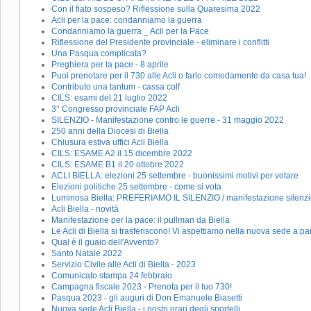
Con il fiato sospeso? Riflessione sulla Quaresima 2022
Acli per la pace: condanniamo la guerra
Condanniamo la guerra _ Acli per la Pace
Riflessione del Presidente provinciale - eliminare i conflitti
Una Pasqua complicata?
Preghiera per la pace - 8 aprile
Puoi prenotare per il 730 alle Acli o farlo comodamente da casa tua!
Contributo una tantum - cassa colf
CILS: esami del 21 luglio 2022
3° Congresso provinciale FAP Acli
SILENZIO - Manifestazione contro le guerre - 31 maggio 2022
250 anni della Diocesi di Biella
Chiusura estiva uffici Acli Biella
CILS: ESAME A2 il 15 dicembre 2022
CILS: ESAME B1 il 20 ottobre 2022
ACLI BIELLA: elezioni 25 settembre - buonissimi motivi per votare
Elezioni politiche 25 settembre - come si vota
Luminosa Biella: PREFERIAMO IL SILENZIO / manifestazione silenzio
Acli Biella - novità
Manifestazione per la pace: il pullman da Biella
Le Acli di Biella si trasferiscono! Vi aspettiamo nella nuova sede a pa
Qual è il guaio dell'Avvento?
Santo Natale 2022
Servizio Civile alle Acli di Biella - 2023
Comunicato stampa 24 febbraio
Campagna fiscale 2023 - Prenota per il tuo 730!
Pasqua 2023 - gli auguri di Don Emanuele Biasetti
Nuova sede Acli Biella - i nostri orari degli sportelli