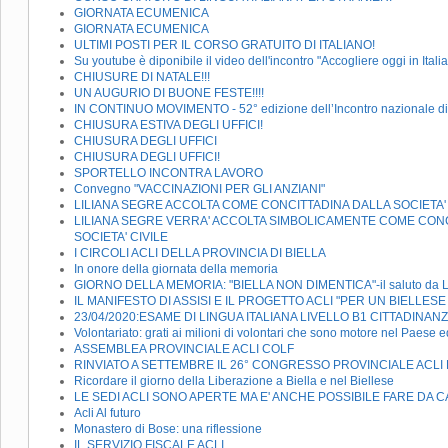
GIORNATA ECUMENICA
GIORNATA ECUMENICA
ULTIMI POSTI PER IL CORSO GRATUITO DI ITALIANO!
Su youtube è diponibile il video dell'incontro "Accogliere oggi in Itali
CHIUSURE DI NATALE!!!
UN AUGURIO DI BUONE FESTE!!!!
IN CONTINUO MOVIMENTO - 52° edizione dell’Incontro nazionale di 
CHIUSURA ESTIVA DEGLI UFFICI!
CHIUSURA DEGLI UFFICI
CHIUSURA DEGLI UFFICI!
SPORTELLO INCONTRA LAVORO
Convegno "VACCINAZIONI PER GLI ANZIANI"
LILIANA SEGRE ACCOLTA COME CONCITTADINA DALLA SOCIETA' C
LILIANA SEGRE VERRA' ACCOLTA SIMBOLICAMENTE COME CONCI
SOCIETA' CIVILE
I CIRCOLI ACLI DELLA PROVINCIA DI BIELLA
In onore della giornata della memoria
GIORNO DELLA MEMORIA: "BIELLA NON DIMENTICA"-il saluto da Lilia
IL MANIFESTO DI ASSISI E IL PROGETTO ACLI "PER UN BIELLES
23/04/2020:ESAME DI LINGUA ITALIANA LIVELLO B1 CITTADINAN
Volontariato: grati ai milioni di volontari che sono motore nel Paese 
ASSEMBLEA PROVINCIALE ACLI COLF
RINVIATO A SETTEMBRE IL 26° CONGRESSO PROVINCIALE ACLI 
Ricordare il giorno della Liberazione a Biella e nel Biellese
LE SEDI ACLI SONO APERTE MA E' ANCHE POSSIBILE FARE DA CAS
Acli Al futuro
Monastero di Bose: una riflessione
IL SERVIZIO FISCALE ACLI