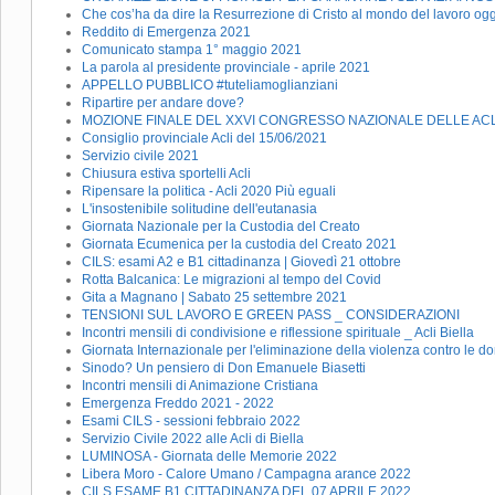
Che cos’ha da dire la Resurrezione di Cristo al mondo del lavoro og
Reddito di Emergenza 2021
Comunicato stampa 1° maggio 2021
La parola al presidente provinciale - aprile 2021
APPELLO PUBBLICO #tuteliamoglianziani
Ripartire per andare dove?
MOZIONE FINALE DEL XXVI CONGRESSO NAZIONALE DELLE ACL
Consiglio provinciale Acli del 15/06/2021
Servizio civile 2021
Chiusura estiva sportelli Acli
Ripensare la politica - Acli 2020 Più eguali
L'insostenibile solitudine dell'eutanasia
Giornata Nazionale per la Custodia del Creato
Giornata Ecumenica per la custodia del Creato 2021
CILS: esami A2 e B1 cittadinanza | Giovedì 21 ottobre
Rotta Balcanica: Le migrazioni al tempo del Covid
Gita a Magnano | Sabato 25 settembre 2021
TENSIONI SUL LAVORO E GREEN PASS _ CONSIDERAZIONI
Incontri mensili di condivisione e riflessione spirituale _ Acli Biella
Giornata Internazionale per l'eliminazione della violenza contro le do
Sinodo? Un pensiero di Don Emanuele Biasetti
Incontri mensili di Animazione Cristiana
Emergenza Freddo 2021 - 2022
Esami CILS - sessioni febbraio 2022
Servizio Civile 2022 alle Acli di Biella
LUMINOSA - Giornata delle Memorie 2022
Libera Moro - Calore Umano / Campagna arance 2022
CILS ESAME B1 CITTADINANZA DEL 07 APRILE 2022