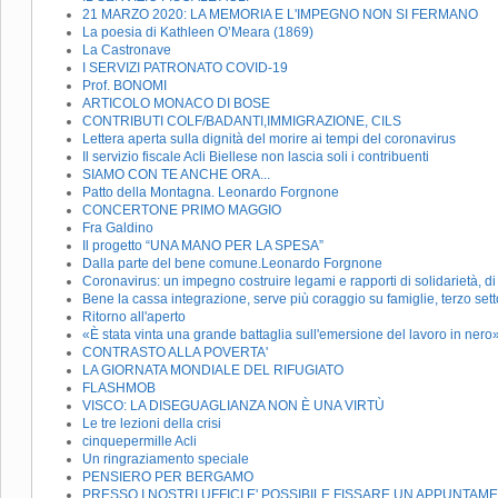
21 MARZO 2020: LA MEMORIA E L'IMPEGNO NON SI FERMANO
La poesia di Kathleen O’Meara (1869)
La Castronave
I SERVIZI PATRONATO COVID-19
Prof. BONOMI
ARTICOLO MONACO DI BOSE
CONTRIBUTI COLF/BADANTI,IMMIGRAZIONE, CILS
Lettera aperta sulla dignità del morire ai tempi del coronavirus
Il servizio fiscale Acli Biellese non lascia soli i contribuenti
SIAMO CON TE ANCHE ORA...
Patto della Montagna. Leonardo Forgnone
CONCERTONE PRIMO MAGGIO
Fra Galdino
Il progetto “UNA MANO PER LA SPESA”
Dalla parte del bene comune.Leonardo Forgnone
Coronavirus: un impegno costruire legami e rapporti di solidarietà, di 
Bene la cassa integrazione, serve più coraggio su famiglie, terzo sett
Ritorno all'aperto
«È stata vinta una grande battaglia sull'emersione del lavoro in nero
CONTRASTO ALLA POVERTA'
LA GIORNATA MONDIALE DEL RIFUGIATO
FLASHMOB
VISCO: LA DISEGUAGLIANZA NON È UNA VIRTÙ
Le tre lezioni della crisi
cinquepermille Acli
Un ringraziamento speciale
PENSIERO PER BERGAMO
PRESSO I NOSTRI UFFICI E' POSSIBILE FISSARE UN APPUNTA