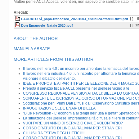
Matteo per le ACLI. Accettai volentieri, non sapevo che sarebbe stato l’inizio
Allegati:
[ ]
5
LAUDATO Sì_papa-francesco_20201003_enciclica-fratelli-tutti.pdf
[ ]
12
Don Emanuele_Natale 2020 .pdf
ABOUT THE AUTHOR
MANUELA ABBATE
MORE ARTICLES FROM THIS AUTHOR
Il lavoro nell’ era 4.0 : un incontro per affrontare la tematica del lavo
Il lavoro nell’era industria 4.0 : un incontro per affrontare la tematic
visionare il dibattito dell'evento.
IDEE E PROPOSTE AI PARTITI PER LE ELEZIONE DEL 4 MARZO 2
Prenota il servizio fiscale ACLI, presente nel Biellese vicino a te!
CONGRESSO REGIONALE PENSIONATI ACLI: BIELLA LO OSPITA A C
SONO APERTE LE ISCRIZIONI AL CORSO DI FORMAZIONE PER CO
Soddisfazione per i Primi Dati Diffusi dall’Osservatorio Statistico del
INAUGURAZIONE SEDE ENAIP DI BIELLA
"Blue Revolution - L' economia ai tempi dell' usa e getta" Spettacolo te
La situazione del Biellese: imprenditorialità diffusa e filiere di comuni
VUOI FARE UN ANNO DI SERVIZIO CIVILE VOLONTARIO?
CORSO GRATUITO DI LINGUA ITALIANA PER STRANIERI
CHIUSURA ESTIVA DEGLI UFFICI!!!!
CORSO GRATUITO DI LINGUA ITALIANA PER STRANIERI