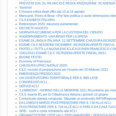
PREVISTE DAL DL RILANCIO E REGOLARIZZAZIONE: SCADENZA
Tassinari
Chiusura estiva degli uffici dal 10 al 16 agosto!
Manicardi, Priore di Bose: «Per fare politica ci vuole dimensione inte
CILS:ESAMI DI ITALIANO
Referendum 2020: riduzione parlamentari
DECRETO AGOSTO
GIORNATA ECUMENICA PER LA CUSTODIA DEL CREATO
AGGIORNAMENTO: UNA MANO PER LA SPESA
ESAME DI LINGUA ITALIANA: 22 SETTEMBRE CHIUSURA ISCRIZIO
ESAME CILS SESSIONE DICEMBRE: ISCRIZIONI APERTE FINO AL 
FRATELLI TUTTI: LA NUOVA ENCICLICA DI PAPA FRANCESCO CO
15/01/2021 ESAME CILS: ISCRIZIONI APERTE FINOAL 09/12
BUONE FESTE!
Economy of Francesco
CHIUSURA UFFICI NATALE 2020!
CILS: incontri di preparazione per l'esame del 25 febbraio 2021
EMERGENZA FREDDO 2020
UN OSSERVATORIO TERRITORIALE PER IL BIELLESE
CONGRESSO ACLI...
SERVIZI ACLI
“LUMINOSA” - GIORNO DELLE MEMORIE 2021 Ricordiamo per rimane
CILS: esame B1 per la Cittadinanza italiana | giovedì 10 giugno
Comunicato stampa congiunto: Stipulato un protocollo INPS/Regione 
DA LUNEDI 8 MARZO PUOI PRENOTARE PER IL 730 ALLE ACLI
PUOI PRENOTARE PER IL 730 ALLE ACLI O FARLO DA CASA TUA 
SPID - cos'è e come richiederlo alle ACLI
ORGANIZZAZIONE UFFICI ACLI PER GARANTIRE I SERVIZI AI NO