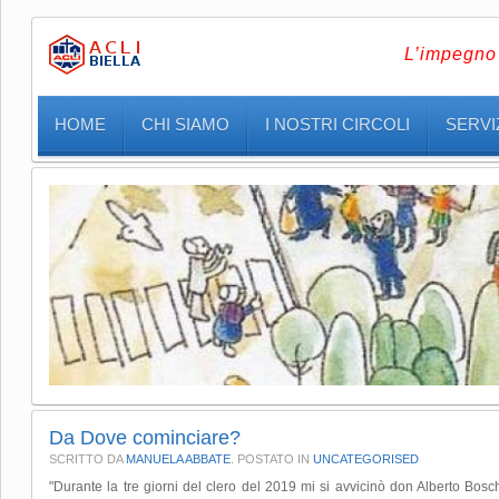
L’impegno 
HOME
CHI SIAMO
I NOSTRI CIRCOLI
SERVIZ
Da Dove cominciare?
SCRITTO DA
MANUELA ABBATE
. POSTATO IN
UNCATEGORISED
"Durante la tre giorni del clero del 2019 mi si avvicinò don Alberto Bos