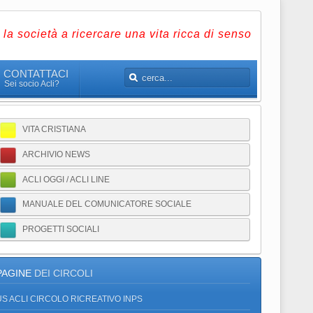
la società a ricercare una vita ricca di senso
CONTATTACI
Sei socio Acli?
VITA CRISTIANA
ARCHIVIO NEWS
ACLI OGGI / ACLI LINE
MANUALE DEL COMUNICATORE SOCIALE
PROGETTI SOCIALI
PAGINE
DEI CIRCOLI
US ACLI CIRCOLO RICREATIVO INPS