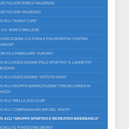
ASD FULGOR RONCO VALDENGO
ASD FULGOR VALDENGO
US ACLI "SUNNY CAFE"
A.S.D. RONCO BIELLESE
ASSOCIAZIONE CULTURALE POLISPORITVA “CENTRO
GANESH”
CIRCOLO FAMIGLIARE "AURORA"
US ACLI ASSOCIAZIONE POLO SPORTIVO “IL LAGHETTO”
MEZZANA
US ACLI ASSOCIAZIONE “ISTITUTO SHEN”
US ACLI GRUPPO MANIFESTAZIONI “CREVACUORESI IN
PIAZZA”
US ACLI “BIELLA JAZZ CLUB”
US ACLI “COMPAGNIA ARCIERI DEL VENTO”
US ACLI “GRUPPO SPORTIVO E RICREATIVO BIVERBANCA”
US ACLI “IL PUNTO D’INCONTRO”