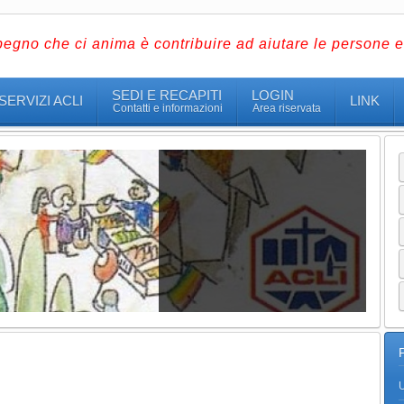
pegno che ci anima è contribuire ad aiutare le persone e 
SEDI E RECAPITI
LOGIN
SERVIZI ACLI
LINK
Contatti e informazioni
Area riservata