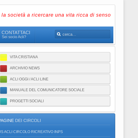
la società a ricercare una vita ricca di senso
CONTATTACI
Sei socio Acli?
VITA CRISTIANA
ARCHIVIO NEWS
ACLI OGGI / ACLI LINE
MANUALE DEL COMUNICATORE SOCIALE
PROGETTI SOCIALI
PAGINE
DEI CIRCOLI
US ACLI CIRCOLO RICREATIVO INPS