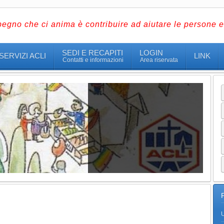
pegno che ci anima è contribuire ad aiutare le persone e 
SEDI E RECAPITI
LOGIN
SERVIZI ACLI
LINK
Contatti e informazioni
Area riservata