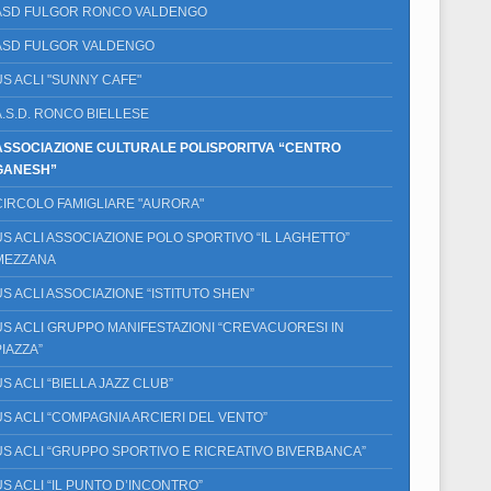
ASD FULGOR RONCO VALDENGO
ASD FULGOR VALDENGO
US ACLI "SUNNY CAFE"
A.S.D. RONCO BIELLESE
ASSOCIAZIONE CULTURALE POLISPORITVA “CENTRO
GANESH”
CIRCOLO FAMIGLIARE "AURORA"
US ACLI ASSOCIAZIONE POLO SPORTIVO “IL LAGHETTO”
MEZZANA
US ACLI ASSOCIAZIONE “ISTITUTO SHEN”
US ACLI GRUPPO MANIFESTAZIONI “CREVACUORESI IN
PIAZZA”
US ACLI “BIELLA JAZZ CLUB”
US ACLI “COMPAGNIA ARCIERI DEL VENTO”
US ACLI “GRUPPO SPORTIVO E RICREATIVO BIVERBANCA”
US ACLI “IL PUNTO D’INCONTRO”