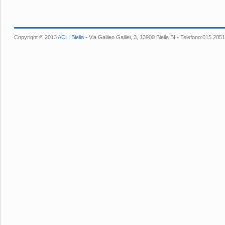
Copyright © 2013
ACLI Biella
- Via Galileo Galilei, 3, 13900 Biella BI - Telefono:015 2