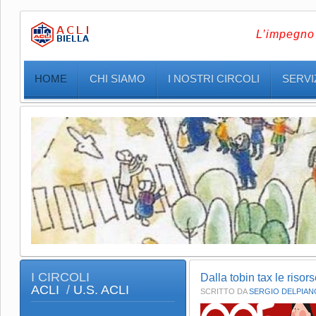
L’impegno 
HOME
CHI SIAMO
I NOSTRI CIRCOLI
SERVIZ
I CIRCOLI
Dalla tobin tax le risor
ACLI
/
U.S. ACLI
SCRITTO DA
SERGIO DELPIAN