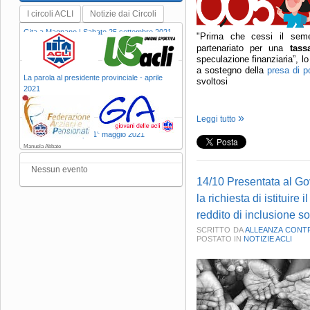
I circoli ACLI
Notizie dai Circoli
Gita a Magnano | Sabato 25 settembre 2021
"Prima che cessi il seme
Manuela Abbate
partenariato per una
tass
speculazione finanziaria”, l
a sostegno della
presa di p
La parola al presidente provinciale - aprile
svoltosi
2021
Manuela Abbate
Leggi tutto
Comunicato stampa 1° maggio 2021
Manuela Abbate
Nessun evento
14/10 Presentata al G
la richiesta di istituire 
reddito di inclusione so
SCRITTO DA
ALLEANZA CONT
POSTATO IN
NOTIZIE ACLI