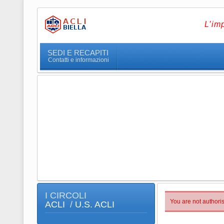
L’im
SEDI E RECAPITI
Contatti e informazioni
I CIRCOLI
You are not authoris
ACLI
/
U.S. ACLI