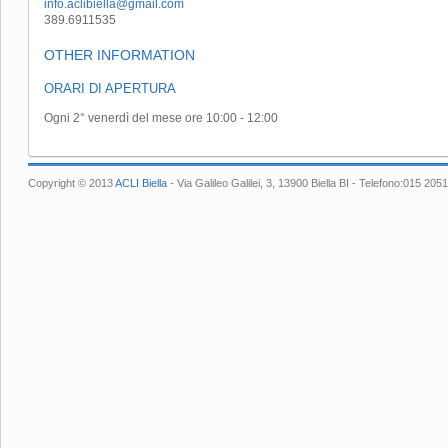
info.aclibiella@gmail.com
389.6911535
OTHER INFORMATION
ORARI DI APERTURA
Ogni 2° venerdì del mese ore 10:00 - 12:00
Copyright © 2013
ACLI Biella
- Via Galileo Galilei, 3, 13900 Biella BI - Telefono:015 2