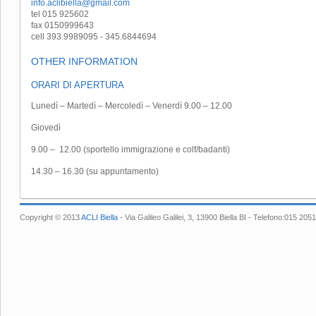
info.aclibiella@gmail.com
tel 015 925602
fax 0150999643
cell 393.9989095 - 345.6844694
OTHER INFORMATION
ORARI DI APERTURA
Lunedì – Martedì – Mercoledì – Venerdì 9.00 – 12.00
Giovedì
9.00
– 12.00 (sportello immigrazione e colf/badanti)
14.30 – 16.30 (su appuntamento)
Copyright © 2013
ACLI Biella
- Via Galileo Galilei, 3, 13900 Biella BI - Telefono:015 2