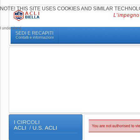
NOTE! THIS SITE USES COOKIES AND SIMILAR TECHNOL
L’impegno 
I understand
SEDI E RECAPITI
Contatti e informazioni
I CIRCOLI
You are not authorised to vi
ACLI
/
U.S. ACLI