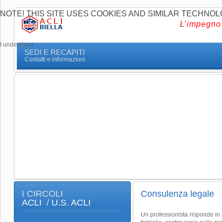
NOTE! THIS SITE USES COOKIES AND SIMILAR TECHNOL
L’impegno 
I understand
SEDI E RECAPITI
Contatti e informazioni
I CIRCOLI
Consulenza legale
ACLI
/
U.S. ACLI
Un professionista risponde in m