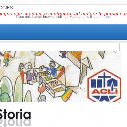
OGIES.
pegno che ci anima è contribuire ad aiutare le persone e 
If you not change browser settings, you agree to it.
Learn more